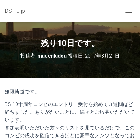
DS-10.jp
ナ
ビ
ゲ
ー
シ
残り10日です。
ョ
ン
投稿者:
mugenkidou
投稿日:
2017年8月21日
を
切
り
替
え
無限軌道です。
DS-10十周年コンピのエントリー受付を始めて３週間ほど
経ちました。ありがたいことに、続々とご応募いただいて
います。
参加表明いただいた方々のリストを見ているだけで、この
コンピの成功を確信できるほどに豪華なメンツとなってお