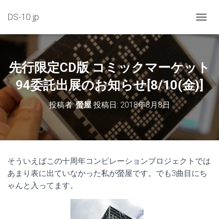
DS-10.jp
ナ
ビ
ゲ
ー
シ
先行限定CD版 コミックマーケット
ョ
ン
94委託出展のお知らせ[8/10(金)]
を
切
投稿者:
螢屋
投稿日:
2018年8月8日
り
替
え
そういえばこの十周年コンピレーションプロジェクトでは
あまり表に出ていなかった私が螢屋です。でも3曲目にち
ゃんと入ってます。