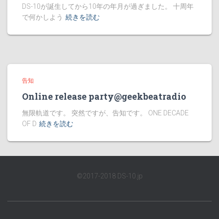
DS-10が誕生してから10年の年月が過ぎました。 十周年
で何かしよう
続きを読む
告知
Online release party@geekbeatradio
無限軌道です。 突然ですが、告知です。 ONE DECADE
OF D
続きを読む
©2017-2018 DS-10.jp