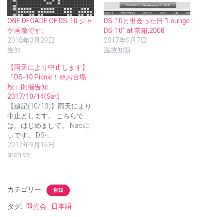
ONE DECADE OF DS-10 ジャ
DS-10と出会った日 “Lounge
ケ画像です。
DS-10” at 茶箱,2008
2018年3月29日
2017年9月7日
告知
温故知新
【雨天により中止します】
『DS-10 Picnic！＠お台場
秋』開催告知
2017/10/14(Sat)
【追記(10/13)】雨天により
中止とします。 こちらで
は、はじめまして。 Naoに
ぃです。 DS-…
2017年9月16日
archive
カテゴリー:
告知
タグ:
即売会
日本語